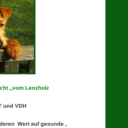
ucht
„vom Lenzholz
FT und VDH
nderen Wert auf gesunde ,