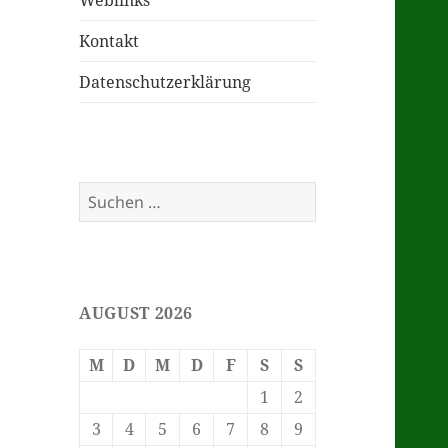
Weblinks
Kontakt
Datenschutzerklärung
Suchen
nach:
AUGUST 2026
M
D
M
D
F
S
S
1
2
3
4
5
6
7
8
9